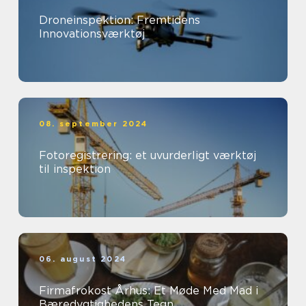
Droneinspektion: Fremtidens
Innovationsværktøj
08. september 2024
Fotoregistrering: et uvurderligt værktøj
til inspektion
06. august 2024
Firmafrokost Århus: Et Møde Med Mad i
Bæredygtighedens Tegn