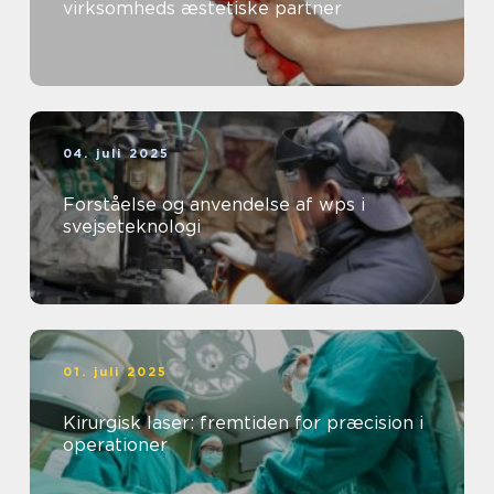
virksomheds æstetiske partner
04. juli 2025
Forståelse og anvendelse af wps i
svejseteknologi
01. juli 2025
Kirurgisk laser: fremtiden for præcision i
operationer