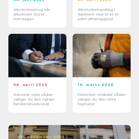
Alkoholmisbrug når
Alkoholbehandling i
alkoholen styrer
danmark veje til et liv
hverdagen
uden afhængighed
08. april 2026
10. marts 2026
Advokat vejle sådan
Elektriker vedbæk sådan
vælger du den rigtige
vælger du den rette
familieretsadvokat
fagmand
06. november 2025