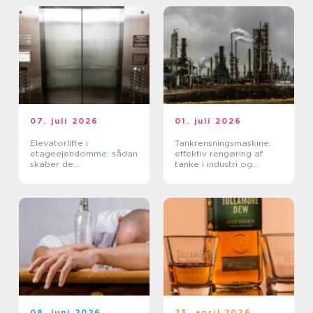
07. juli 2026
01. juli 2026
Elevatorlifte i
Tankrensningsmaskine:
etageejendomme: sådan
effektiv rengøring af
skaber de
tanke i industri og
tilgængelighed og værdi
fødevareproduktion
08. juni 2026
23. april 2026