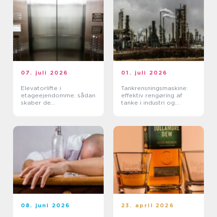
07. juli 2026
01. juli 2026
Elevatorlifte i
Tankrensningsmaskine:
etageejendomme: sådan
effektiv rengøring af
skaber de
tanke i industri og
tilgængelighed og værdi
fødevareproduktion
08. juni 2026
23. april 2026