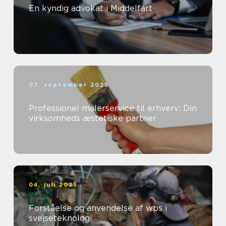
En kyndig advokat i Middelfart
07. september 2025
Professionel malerservice til erhverv: Din
virksomheds æstetiske partner
04. juli 2025
Forståelse og anvendelse af wps i
svejseteknologi