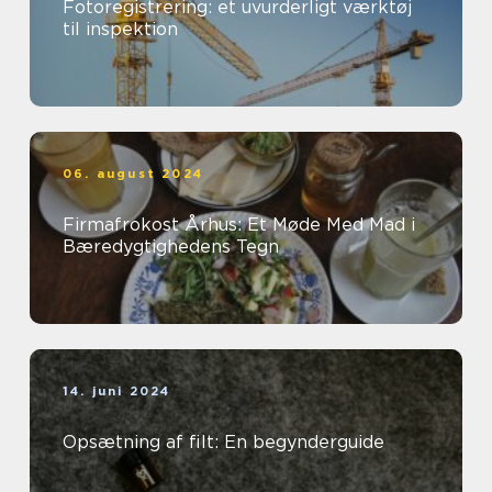
Fotoregistrering: et uvurderligt værktøj
til inspektion
06. august 2024
Firmafrokost Århus: Et Møde Med Mad i
Bæredygtighedens Tegn
14. juni 2024
Opsætning af filt: En begynderguide