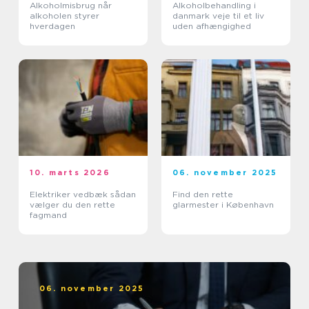
Alkoholmisbrug når
Alkoholbehandling i
alkoholen styrer
danmark veje til et liv
hverdagen
uden afhængighed
10. marts 2026
06. november 2025
Elektriker vedbæk sådan
Find den rette
vælger du den rette
glarmester i København
fagmand
06. november 2025