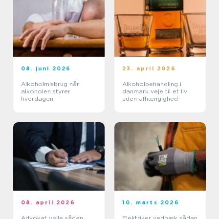
08. juni 2026
23. april 2026
Alkoholmisbrug når
Alkoholbehandling i
alkoholen styrer
danmark veje til et liv
hverdagen
uden afhængighed
08. april 2026
10. marts 2026
Advokat vejle sådan
Elektriker vedbæk sådan