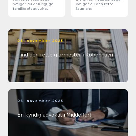
vælger du den rigtige
vælger du den rette
familieretsadvokat
fagmand
06. november 2025
Find den rette glarmester i København
06. november 2025
En kyndig advokat i Middelfart