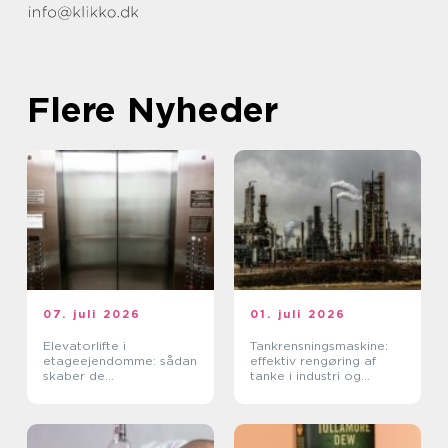
Flere Nyheder
07. juli 2026
01. juli 2026
Elevatorlifte i
Tankrensningsmaskine:
etageejendomme: sådan
effektiv rengøring af
skaber de
tanke i industri og
tilgængelighed og værdi
fødevareproduktion