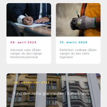
08. april 2026
10. marts 2026
Advokat vejle sådan
Elektriker vedbæk sådan
vælger du den rigtige
vælger du den rette
familieretsadvokat
fagmand
06. november 2025
Find den rette glarmester i København