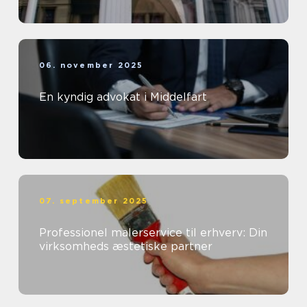
06. november 2025
En kyndig advokat i Middelfart
07. september 2025
Professionel malerservice til erhverv: Din
virksomheds æstetiske partner