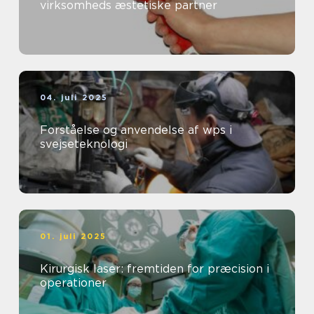
virksomheds æstetiske partner
04. juli 2025
Forståelse og anvendelse af wps i
svejseteknologi
01. juli 2025
Kirurgisk laser: fremtiden for præcision i
operationer