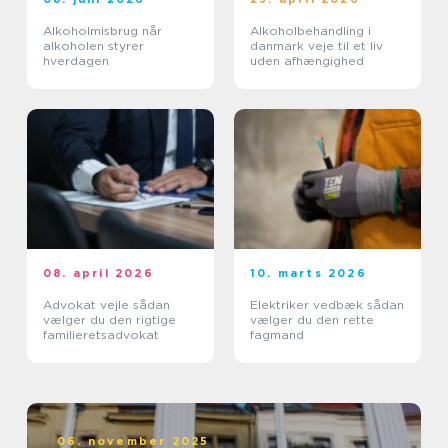
Alkoholmisbrug når
Alkoholbehandling i
alkoholen styrer
danmark veje til et liv
hverdagen
uden afhængighed
08. april 2026
10. marts 2026
Advokat vejle sådan
Elektriker vedbæk sådan
vælger du den rigtige
vælger du den rette
familieretsadvokat
fagmand
06. november 2025