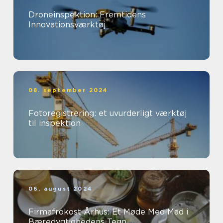
Droneinspektion: Fremtidens
Innovationsværktøj
08. september 2024
Fotoregistrering: et uvurderligt værktøj
til inspektion
06. august 2024
Firmafrokost Århus: Et Møde Med Mad i
Bæredygtighedens Tegn