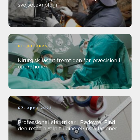
svejseteknologi
01. juli 2025
Kirurgisk laser: fremtiden for præcision i
operationer
07. april 2025
Professionel elektriker i Rødovre: Find
den rette hjælp til dine el-installationer