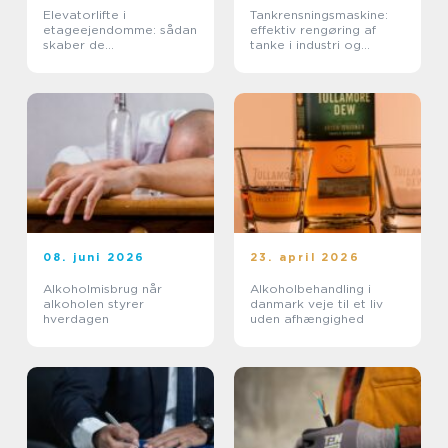
Elevatorlifte i
Tankrensningsmaskine:
etageejendomme: sådan
effektiv rengøring af
skaber de
tanke i industri og
tilgængelighed og værdi
fødevareproduktion
08. juni 2026
23. april 2026
Alkoholmisbrug når
Alkoholbehandling i
alkoholen styrer
danmark veje til et liv
hverdagen
uden afhængighed