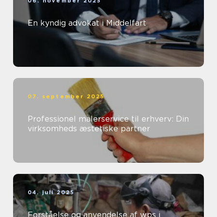
06. november 2025
En kyndig advokat i Middelfart
07. september 2025
Professionel malerservice til erhverv: Din
virksomheds æstetiske partner
04. juli 2025
Forståelse og anvendelse af wps i