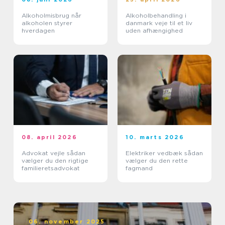
Alkoholmisbrug når
Alkoholbehandling i
alkoholen styrer
danmark veje til et liv
hverdagen
uden afhængighed
08. april 2026
10. marts 2026
Advokat vejle sådan
Elektriker vedbæk sådan
vælger du den rigtige
vælger du den rette
familieretsadvokat
fagmand
06. november 2025