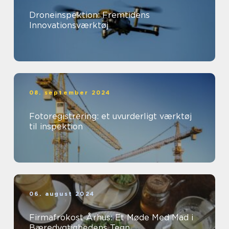
Droneinspektion: Fremtidens
Innovationsværktøj
08. september 2024
Fotoregistrering: et uvurderligt værktøj
til inspektion
06. august 2024
Firmafrokost Århus: Et Møde Med Mad i
Bæredygtighedens Tegn