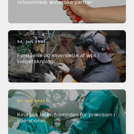
virksomheds æstetiske partner
04. juli 2025
Forståelse og anvendelse af wps i
svejseteknologi
01. juli 2025
Kirurgisk laser: fremtiden for præcision i
operationer