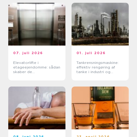
07. juli 2026
01. juli 2026
Elevatorlifte i
Tankrensningsmaskine:
etageejendomme: sådan
effektiv rengøring af
skaber de
tanke i industri og
tilgængelighed og værdi
fødevareproduktion
08. juni 2026
23. april 2026