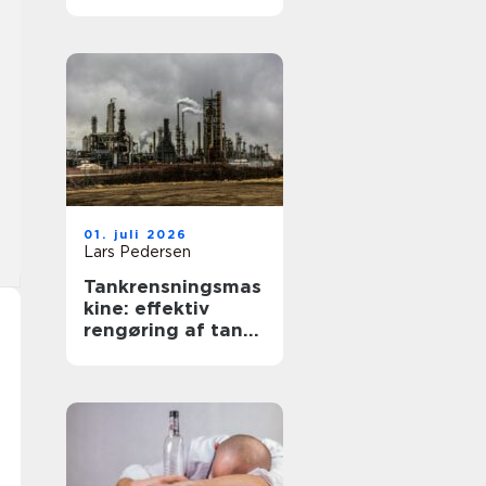
tilgængelighed og
værdi
01. juli 2026
Lars Pedersen
Tankrensningsmas
kine: effektiv
rengøring af tanke
i industri og
fødevareprodukti
on