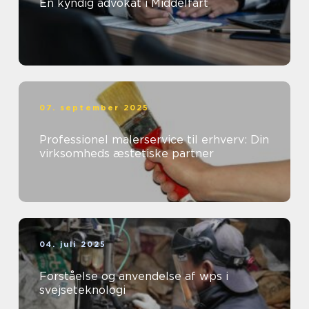
En kyndig advokat i Middelfart
07. september 2025
Professionel malerservice til erhverv: Din
virksomheds æstetiske partner
04. juli 2025
Forståelse og anvendelse af wps i
svejseteknologi