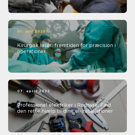
01. juli 2025
Kirurgisk laser: fremtiden for præcision i
operationer
07. april 2025
Professionel elektriker i Rødovre: Find
den rette hjælp til dine el-installationer