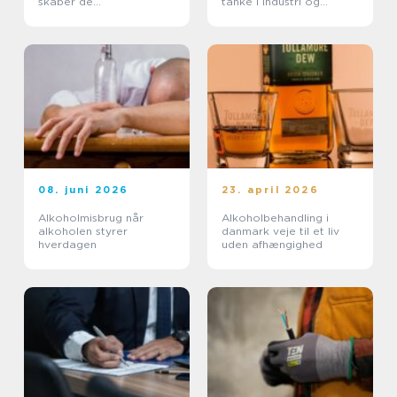
skaber de
tanke i industri og
tilgængelighed og værdi
fødevareproduktion
08. juni 2026
23. april 2026
Alkoholmisbrug når
Alkoholbehandling i
alkoholen styrer
danmark veje til et liv
hverdagen
uden afhængighed