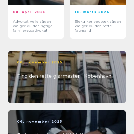
08. april 2026
10. marts 2026
Advokat vejle sådan
Elektriker vedbæk sådan
vælger du den rigtige
vælger du den rette
familieretsadvokat
fagmand
06. november 2025
Find den rette glarmester i København
06. november 2025