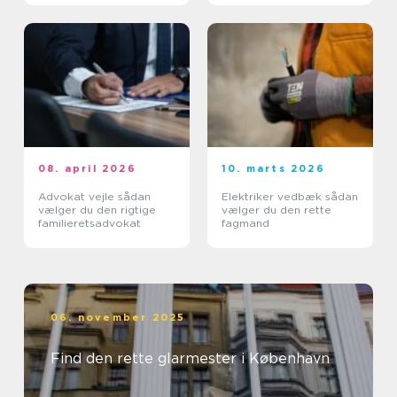
08. april 2026
10. marts 2026
Advokat vejle sådan
Elektriker vedbæk sådan
vælger du den rigtige
vælger du den rette
familieretsadvokat
fagmand
06. november 2025
Find den rette glarmester i København