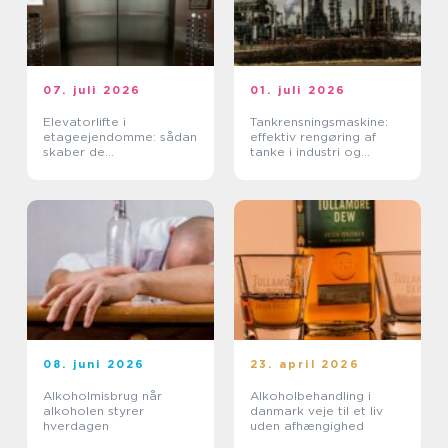
07. juli 2026
01. juli 2026
Elevatorlifte i
Tankrensningsmaskine:
etageejendomme: sådan
effektiv rengøring af
skaber de
tanke i industri og
tilgængelighed og værdi
fødevareproduktion
08. juni 2026
23. april 2026
Alkoholmisbrug når
Alkoholbehandling i
alkoholen styrer
danmark veje til et liv
hverdagen
uden afhængighed