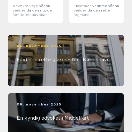
Advokat vejle sådan
Elektriker vedbæk sådan
vælger du den rigtige
vælger du den rette
familieretsadvokat
fagmand
06. november 2025
Find den rette glarmester i København
06. november 2025
En kyndig advokat i Middelfart