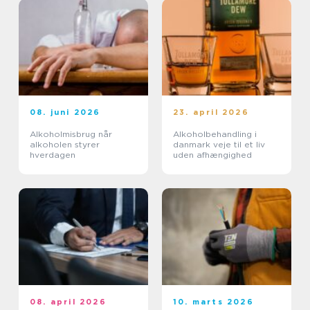
08. juni 2026
23. april 2026
Alkoholmisbrug når
Alkoholbehandling i
alkoholen styrer
danmark veje til et liv
hverdagen
uden afhængighed
08. april 2026
10. marts 2026