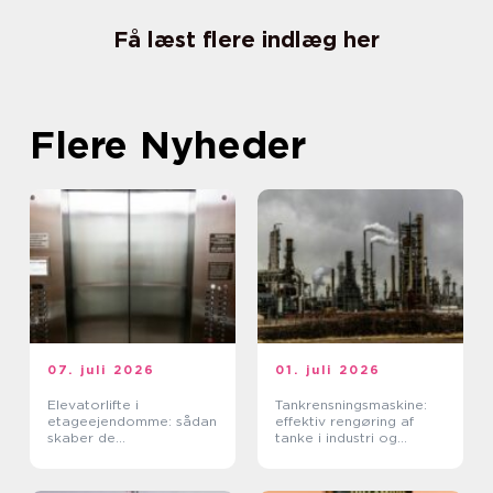
Få læst flere indlæg her
Flere Nyheder
07. juli 2026
01. juli 2026
Elevatorlifte i
Tankrensningsmaskine:
etageejendomme: sådan
effektiv rengøring af
skaber de
tanke i industri og
tilgængelighed og værdi
fødevareproduktion