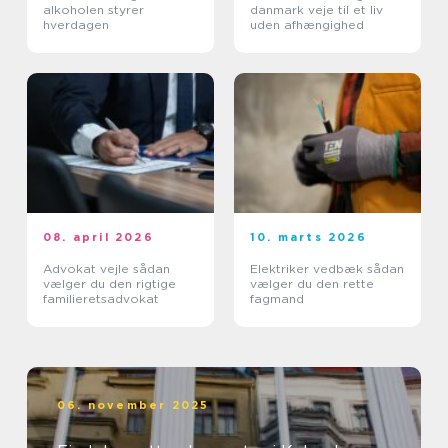
alkoholen styrer
danmark veje til et liv
hverdagen
uden afhængighed
08. april 2026
10. marts 2026
Advokat vejle sådan
Elektriker vedbæk sådan
vælger du den rigtige
vælger du den rette
familieretsadvokat
fagmand
06. november 2025