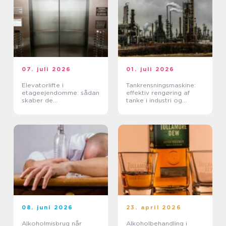
07. juli 2026
01. juli 2026
Elevatorlifte i
Tankrensningsmaskine:
etageejendomme: sådan
effektiv rengøring af
skaber de
tanke i industri og
tilgængelighed og værdi
fødevareproduktion
08. juni 2026
23. april 2026
Alkoholmisbrug når
Alkoholbehandling i