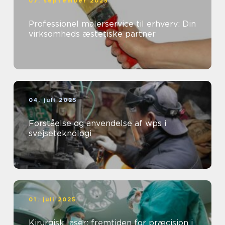
07. september 2025
Professionel malerservice til erhverv: Din
virksomheds æstetiske partner
04. juli 2025
Forståelse og anvendelse af wps i
svejseteknologi
01. juli 2025
Kirurgisk laser: fremtiden for præcision i