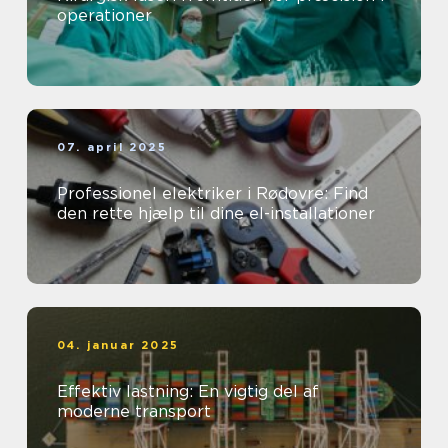
operationer
07. april 2025
Professionel elektriker i Rødovre: Find
den rette hjælp til dine el-installationer
04. januar 2025
Effektiv lastning: En vigtig del af
moderne transport