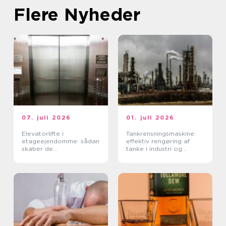
Flere Nyheder
07. juli 2026
01. juli 2026
Elevatorlifte i
Tankrensningsmaskine:
etageejendomme: sådan
effektiv rengøring af
skaber de
tanke i industri og
tilgængelighed og værdi
fødevareproduktion