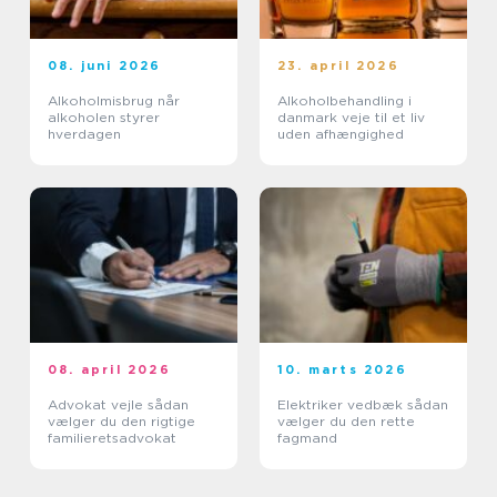
08. juni 2026
23. april 2026
Alkoholmisbrug når
Alkoholbehandling i
alkoholen styrer
danmark veje til et liv
hverdagen
uden afhængighed
08. april 2026
10. marts 2026
Advokat vejle sådan
Elektriker vedbæk sådan
vælger du den rigtige
vælger du den rette
familieretsadvokat
fagmand