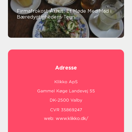
Firmafrokost Århus: Et Møde Med Mad i
Bæredygtighedens Tegn
Adresse
web:
www.klikko.dk/