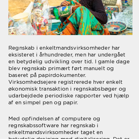
Regnskab i enkeltmandsvirksomheder har
eksisteret i århundreder, men har undergået
en betydelig udvikling over tid. I gamle dage
blev regnskab primært ført manuelt og
baseret på papirdokumenter.
Virksomhedsejere registrerede hver enkelt
økonomisk transaktion i regnskabsbøger og
udarbejdede periodiske rapporter ved hjælp
af en simpel pen og papir.
Med opfindelsen af computere og
regnskabssoftware har regnskab i
enkeltmandsvirksomheder taget en
betydelig drejning mod digitalisering. Det er