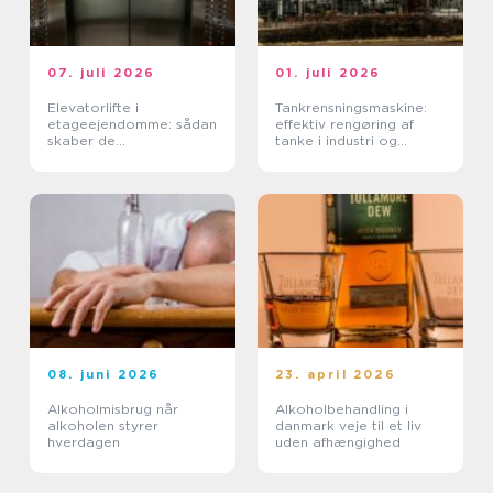
07. juli 2026
01. juli 2026
Elevatorlifte i
Tankrensningsmaskine:
etageejendomme: sådan
effektiv rengøring af
skaber de
tanke i industri og
tilgængelighed og værdi
fødevareproduktion
08. juni 2026
23. april 2026
Alkoholmisbrug når
Alkoholbehandling i
alkoholen styrer
danmark veje til et liv
hverdagen
uden afhængighed