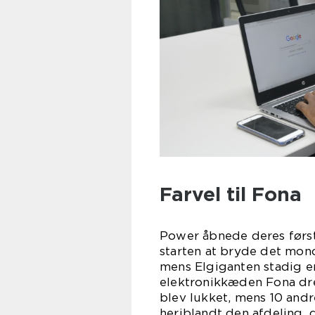
Farvel til Fona
Power åbnede deres første
starten at bryde det mon
mens Elgiganten stadig e
elektronikkæden Fona dre
blev lukket, mens 10 andr
heriblandt den afdeling, 