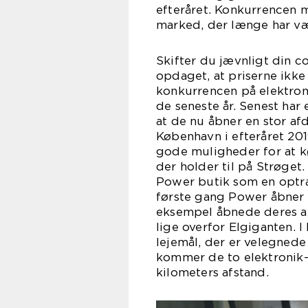
efteråret. Konkurrencen 
marked, der længe har væ
Skifter du jævnligt din c
opdaget, at priserne ikke
konkurrencen på elektro
de seneste år. Senest ha
at de nu åbner en stor af
København i efteråret 201
gode muligheder for at kø
der holder til på Strøge
Power butik som en optra
første gang Power åbner 
eksempel åbnede deres afd
lige overfor Elgiganten. 
lejemål, der er velegnede 
kommer de to elektronik-r
kilometers afstand.