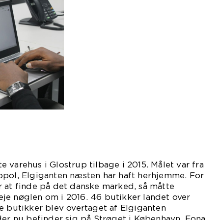
 varehus i Glostrup tilbage i 2015. Målet var fra
opol, Elgiganten næsten har haft herhjemme. For
r at finde på det danske marked, så måtte
je nøglen om i 2016. 46 butikker landet over
e butikker blev overtaget af Elgiganten
der nu befinder sig på Strøget i København. Fona