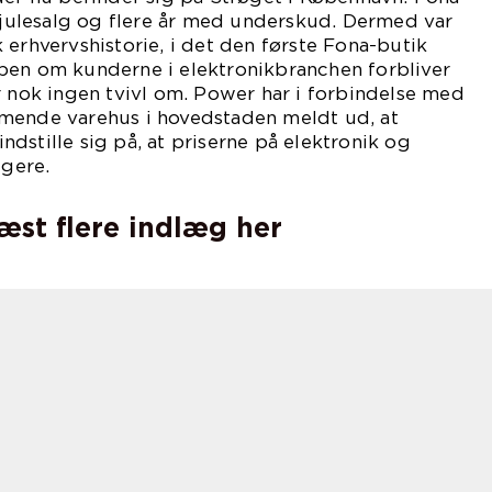
t julesalg og flere år med underskud. Dermed var
 erhvervshistorie, i det den første Fona-butik
pen om kunderne i elektronikbranchen forbliver
r nok ingen tvivl om. Power har i forbindelse med
mende varehus i hovedstaden meldt ud, at
dstille sig på, at priserne på elektronik og
igere.
læst flere indlæg her