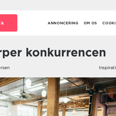
dk
ANNONCERING
OM OS
COOKI
rper konkurrencen
ersen
Inspirat