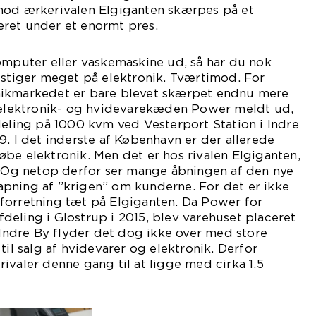
mod ærkerivalen Elgiganten skærpes på et
ret under et enormt pres.
omputer eller vaskemaskine ud, så har du nok
 stiger meget på elektronik. Tværtimod. For
nikmarkedet er bare blevet skærpet endnu mere
r elektronik- og hvidevarekæden Power meldt ud,
deling på 1000 kvm ved Vesterport Station i Indre
9. I det inderste af København er der allerede
be elektronik. Men det er hos rivalen Elgiganten,
t. Og netop derfor ser mange åbningen af den nye
pning af ”krigen” om kunderne. For det er ikke
forretning tæt på Elgiganten. Da Power for
eling i Glostrup i 2015, blev varehuset placeret
I Indre By flyder det dog ikke over med store
til salg af hvidevarer og elektronik. Derfor
ivaler denne gang til at ligge med cirka 1,5