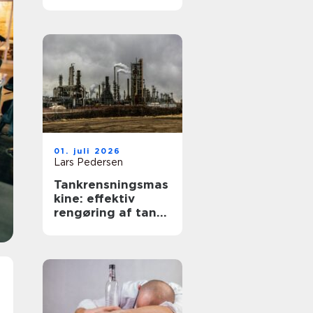
tilgængelighed og
værdi
01. juli 2026
Lars Pedersen
Tankrensningsmas
kine: effektiv
rengøring af tanke
i industri og
fødevareprodukti
on