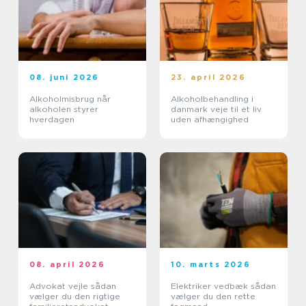
08. juni 2026
23. april 2026
Alkoholmisbrug når
Alkoholbehandling i
alkoholen styrer
danmark veje til et liv
hverdagen
uden afhængighed
08. april 2026
10. marts 2026
Advokat vejle sådan
Elektriker vedbæk sådan
vælger du den rigtige
vælger du den rette