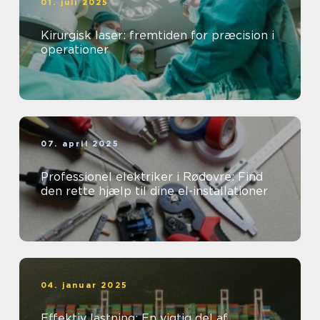
01. juli 2025
Kirurgisk laser: fremtiden for præcision i
operationer
07. april 2025
Professionel elektriker i Rødovre: Find
den rette hjælp til dine el-installationer
04. januar 2025
Effektiv lastning: En vigtig del af