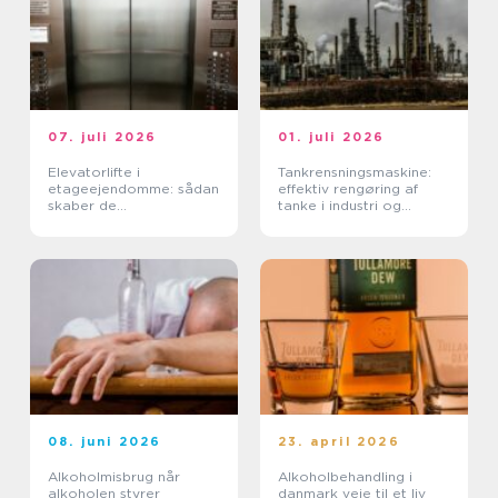
07. juli 2026
01. juli 2026
Elevatorlifte i
Tankrensningsmaskine:
etageejendomme: sådan
effektiv rengøring af
skaber de
tanke i industri og
tilgængelighed og værdi
fødevareproduktion
08. juni 2026
23. april 2026
Alkoholmisbrug når
Alkoholbehandling i
alkoholen styrer
danmark veje til et liv