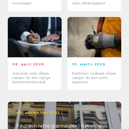
hverdagen
uden afhængighed
08. april 2026
10. marts 2026
Advokat vejle sådan
Elektriker vedbæk sådan
vælger du den rigtige
vælger du den rette
familieretsadvokat
fagmand
06. november 2025
Find den rette glarmester i København