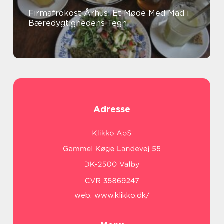
Firmafrokost Århus: Et Møde Med Mad i
Bæredygtighedens Tegn
Adresse
web:
www.klikko.dk/