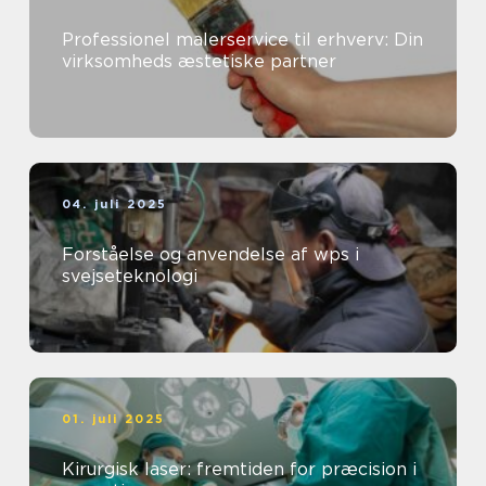
Professionel malerservice til erhverv: Din
virksomheds æstetiske partner
04. juli 2025
Forståelse og anvendelse af wps i
svejseteknologi
01. juli 2025
Kirurgisk laser: fremtiden for præcision i