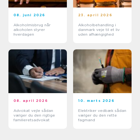
08. juni 2026
23. april 2026
Alkoholmisbrug når
Alkoholbehandling i
alkoholen styrer
danmark veje til et liv
hverdagen
uden afhængighed
08. april 2026
10. marts 2026
Advokat vejle sådan
Elektriker vedbæk sådan
vælger du den rigtige
vælger du den rette
familieretsadvokat
fagmand