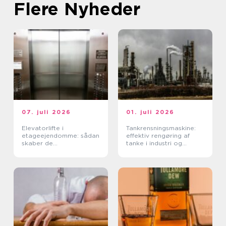
Flere Nyheder
07. juli 2026
01. juli 2026
Elevatorlifte i
Tankrensningsmaskine:
etageejendomme: sådan
effektiv rengøring af
skaber de
tanke i industri og
tilgængelighed og værdi
fødevareproduktion