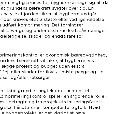
r en vigtig proces for bygherre at tage sig af, da
, at grundens bærekraft svigter over tid. En
nalyse af jorden sikrer, at bygherre undgår
or der kræves ekstra støtte eller vedligeholdelse
 udført komprimering. Det forhindrer
 at bevæge sig under eksterne kraftpåvirkninger,
 ødelæggelse, skader og endda fare for
primeringskontrol er økonomisk bæredygtighed,
jordens bærekraft vil sikre, at bygherre ens
anlægge projekt og budget uden ekstra
 fejl eller skader for ikke at miste penge og tid
elser og/eller retssager.
 en stabil grund er nøglekomponenten i et
omprimeringskontrol spiller en afgørende rolle i
 i betragtning fra projektets initieringsfase til
og skal håndteres af kompetente fagfolk. Hvad
ille byggeprojekt, er det vigtigt at have