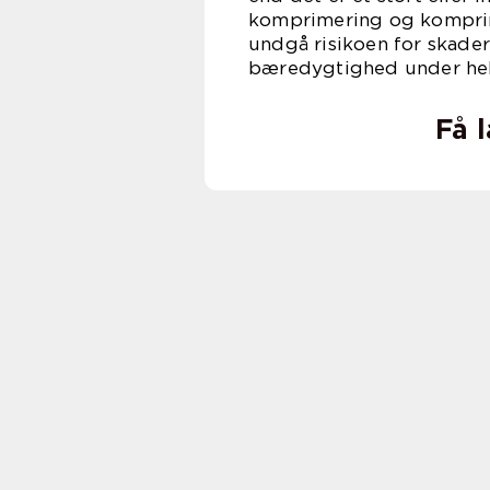
komprimering og komprim
undgå risikoen for skade
bæredygtighed under hel
Få 