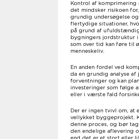
Kontrol af komprimering e
det mindsker risikoen for
grundig undersøgelse og a
flertydige situationer, hv
på grund af ufuldstændig
bygningers jordstruktur i
som over tid kan føre til
menneskeliv.
En anden fordel ved kom
da en grundig analyse af 
forventninger og kan pl
investeringer som følge af
eller i værste fald forsink
Der er ingen tvivl om, at
vellykket byggeprojekt. K
denne proces, og bør tages
den endelige aflevering 
end det er et stort eller l