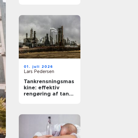
tilgængelighed og
værdi
01. juli 2026
Lars Pedersen
Tankrensningsmas
kine: effektiv
rengøring af tanke
i industri og
fødevareprodukti
on