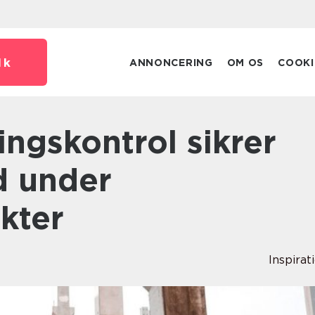
dk
ANNONCERING
OM OS
COOKI
d under
kter
Inspirat