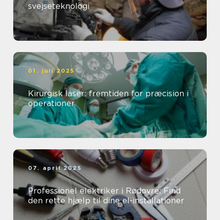
svejseteknologi
01. juli 2025
Kirurgisk laser: fremtiden for præcision i
operationer
07. april 2025
Professionel elektriker i Rødovre: Find
den rette hjælp til dine el-installationer