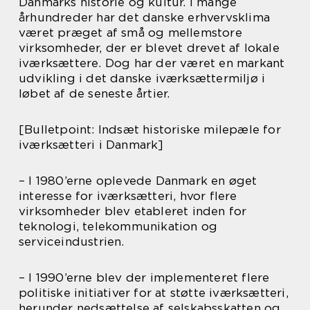
Danmarks historie og kultur. I mange
århundreder har det danske erhvervsklima
været præget af små og mellemstore
virksomheder, der er blevet drevet af lokale
iværksættere. Dog har der været en markant
udvikling i det danske iværksættermiljø i
løbet af de seneste årtier.
[Bulletpoint: Indsæt historiske milepæle for
iværksætteri i Danmark]
– I 1980’erne oplevede Danmark en øget
interesse for iværksætteri, hvor flere
virksomheder blev etableret inden for
teknologi, telekommunikation og
serviceindustrien.
– I 1990’erne blev der implementeret flere
politiske initiativer for at støtte iværksætteri,
herunder nedsættelse af selskabsskatten og