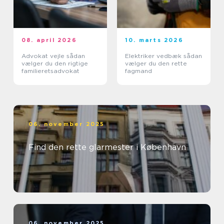
08. april 2026
10. marts 2026
Advokat vejle sådan
Elektriker vedbæk sådan
vælger du den rigtige
vælger du den rette
familieretsadvokat
fagmand
06. november 2025
Find den rette glarmester i København
06. november 2025