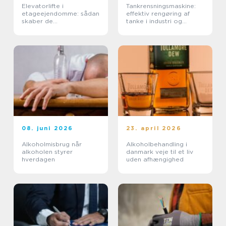
Elevatorlifte i
Tankrensningsmaskine:
etageejendomme: sådan
effektiv rengøring af
skaber de
tanke i industri og
tilgængelighed og værdi
fødevareproduktion
08. juni 2026
23. april 2026
Alkoholmisbrug når
Alkoholbehandling i
alkoholen styrer
danmark veje til et liv
hverdagen
uden afhængighed