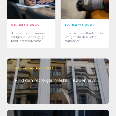
08. april 2026
10. marts 2026
Advokat vejle sådan
Elektriker vedbæk sådan
vælger du den rigtige
vælger du den rette
familieretsadvokat
fagmand
06. november 2025
Find den rette glarmester i København