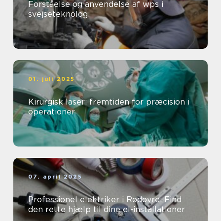
Forståelse og anvendelse af wps i
svejseteknologi
01. juli 2025
Kirurgisk laser: fremtiden for præcision i
operationer
07. april 2025
Professionel elektriker i Rødovre: Find
den rette hjælp til dine el-installationer