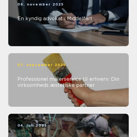
06. november 2025
En kyndig advokat i Middelfart
07. september 2025
Professionel malerservice til erhverv: Din
virksomheds æstetiske partner
04. juli 2025