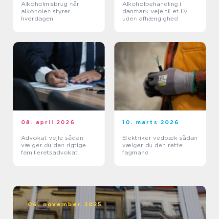
Alkoholmisbrug når
Alkoholbehandling i
alkoholen styrer
danmark veje til et liv
hverdagen
uden afhængighed
08. april 2026
10. marts 2026
Advokat vejle sådan
Elektriker vedbæk sådan
vælger du den rigtige
vælger du den rette
familieretsadvokat
fagmand
06. november 2025