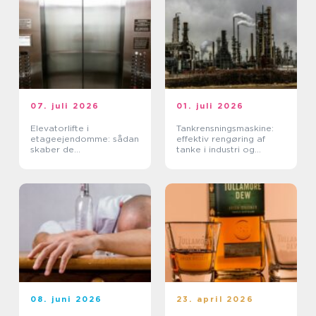
07. juli 2026
01. juli 2026
Elevatorlifte i
Tankrensningsmaskine:
etageejendomme: sådan
effektiv rengøring af
skaber de
tanke i industri og
tilgængelighed og værdi
fødevareproduktion
08. juni 2026
23. april 2026