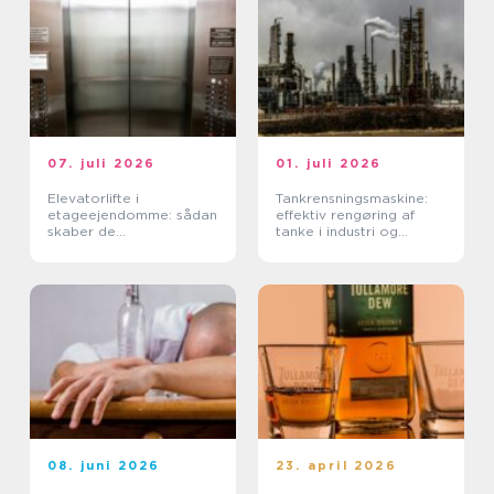
07. juli 2026
01. juli 2026
Elevatorlifte i
Tankrensningsmaskine:
etageejendomme: sådan
effektiv rengøring af
skaber de
tanke i industri og
tilgængelighed og værdi
fødevareproduktion
08. juni 2026
23. april 2026