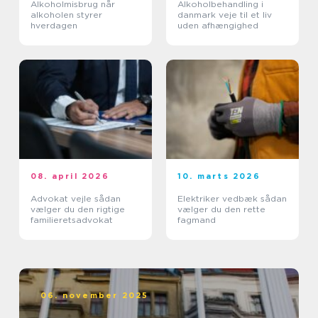
Alkoholmisbrug når
Alkoholbehandling i
alkoholen styrer
danmark veje til et liv
hverdagen
uden afhængighed
08. april 2026
10. marts 2026
Advokat vejle sådan
Elektriker vedbæk sådan
vælger du den rigtige
vælger du den rette
familieretsadvokat
fagmand
06. november 2025