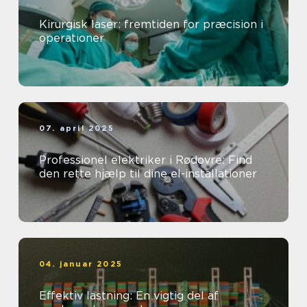
Kirurgisk laser: fremtiden for præcision i
operationer
07. april 2025
Professionel elektriker i Rødovre: Find
den rette hjælp til dine el-installationer
04. januar 2025
Effektiv lastning: En vigtig del af