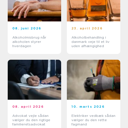
08. juni 2026
23. april 2026
Alkoholmisbrug når
Alkoholbehandling i
alkoholen styrer
danmark veje til et liv
hverdagen
uden afhængighed
08. april 2026
10. marts 2026
Advokat vejle sådan
Elektriker vedbæk sådan
vælger du den rigtige
vælger du den rette
familieretsadvokat
fagmand