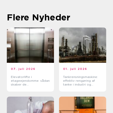
Flere Nyheder
07. juli 2026
01. juli 2026
Elevatorlifte i
Tankrensningsmaskine:
etageejendomme: sådan
effektiv rengøring af
skaber de
tanke i industri og
tilgængelighed og værdi
fødevareproduktion