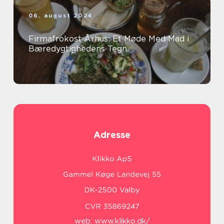
06. august 2024
Firmafrokost Århus: Et Møde Med Mad i
Bæredygtighedens Tegn
Adresse
web:
www.klikko.dk/