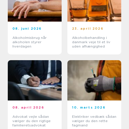
08. juni 2026
23. april 2026
Alkoholmisbrug når
Alkoholbehandling i
alkoholen styrer
danmark veje til et liv
hverdagen
uden afhængighed
08. april 2026
10. marts 2026
Advokat vejle sådan
Elektriker vedbæk sådan
vælger du den rigtige
vælger du den rette
familieretsadvokat
fagmand