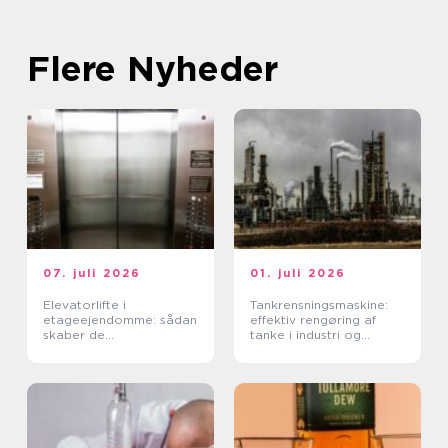
Flere Nyheder
07. juli 2026
01. juli 2026
Elevatorlifte i
Tankrensningsmaskine:
etageejendomme: sådan
effektiv rengøring af
skaber de
tanke i industri og
tilgængelighed og værdi
fødevareproduktion