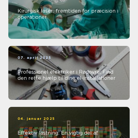
Kirurgisk laser: fremtiden for præcision i
operationer
07. april 2025
Professionel elektriker i Rødovre: Find
den rette hjælp til dine el-installationer
04. januar 2025
Effektiv lastning: En vigtig del af