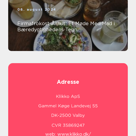
06. august 2024
Firmafrokost Århus: Et Møde Med Mad i
Bæredygtighedens Tegn
Adresse
web:
www.klikko.dk/