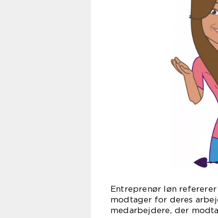
Entreprenør løn referere
modtager for deres arbejd
medarbejdere, der modtage