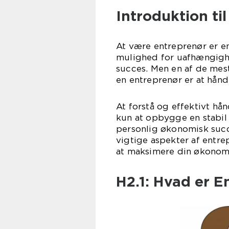
Introduktion ti
At være entreprenør er e
mulighed for uafhængighe
succes. Men en af de me
en entreprenør er at hånd
At forstå og effektivt hå
kun at opbygge en stabi
personlig økonomisk succ
vigtige aspekter af entrep
at maksimere din økonomi
H2.1: Hvad er E