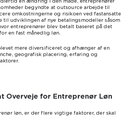
dlertid en ændring i den måde, entreprenører
ksomheder begyndte at outsource arbejde til
ucere omkostningerne og risikoen ved fastansatte
 til udviklingen af nye betalingsmodeller såsom
hvor entreprenører blev betalt baseret på det
for en fast månedlig løn.
blevet mere diversificeret og afhænger af en
nche, geografisk placering, erfaring og
ktorer.
at Overveje for Entreprenør Løn
nør løn, er der flere vigtige faktorer, der skal