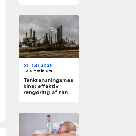
tilgængelighed og
værdi
01. juli 2026
Lars Pedersen
Tankrensningsmas
kine: effektiv
rengøring af tanke
i industri og
fødevareprodukti
on