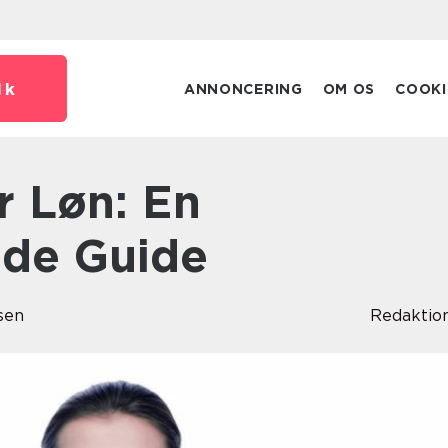
dk
ANNONCERING
OM OS
COOKI
de Guide
sen
Redaktio