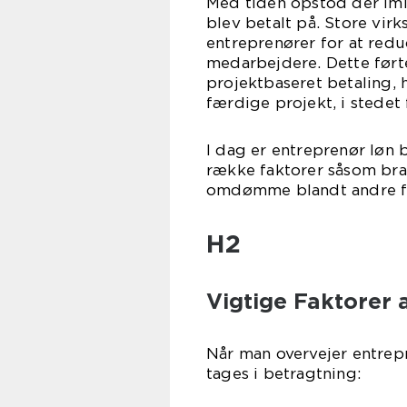
Med tiden opstod der imi
blev betalt på. Store vir
entreprenører for at red
medarbejdere. Dette førte
projektbaseret betaling, 
færdige projekt, i stedet 
I dag er entreprenør løn 
række faktorer såsom bra
omdømme blandt andre fa
H2
Vigtige Faktorer 
Når man overvejer entrepre
tages i betragtning: