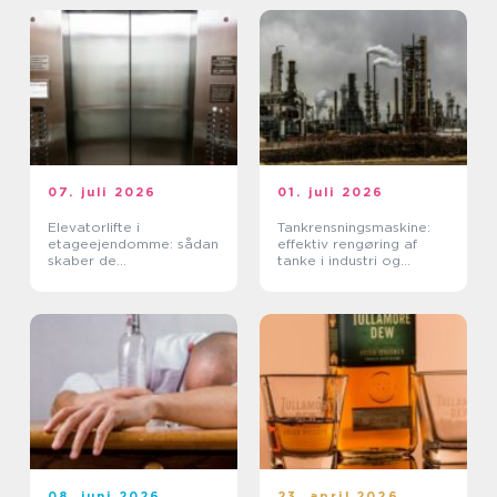
07. juli 2026
01. juli 2026
Elevatorlifte i
Tankrensningsmaskine:
etageejendomme: sådan
effektiv rengøring af
skaber de
tanke i industri og
tilgængelighed og værdi
fødevareproduktion
08. juni 2026
23. april 2026