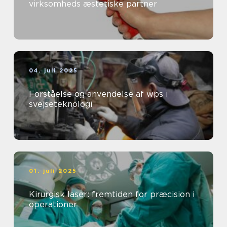
virksomheds æstetiske partner
04. juli 2025
Forståelse og anvendelse af wps i
svejseteknologi
01. juli 2025
Kirurgisk laser: fremtiden for præcision i
operationer