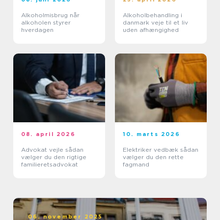
Alkoholmisbrug når
Alkoholbehandling i
alkoholen styrer
danmark veje til et liv
hverdagen
uden afhængighed
08. april 2026
10. marts 2026
Advokat vejle sådan
Elektriker vedbæk sådan
vælger du den rigtige
vælger du den rette
familieretsadvokat
fagmand
06. november 2025