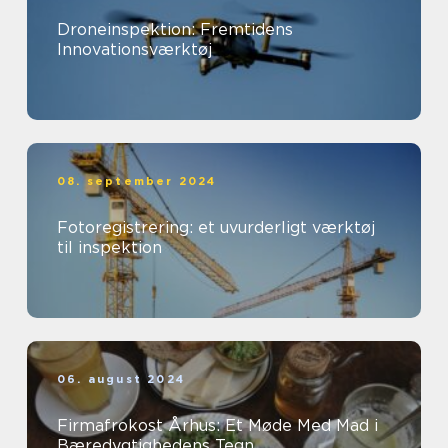
Droneinspektion: Fremtidens
Innovationsværktøj
08. september 2024
Fotoregistrering: et uvurderligt værktøj
til inspektion
06. august 2024
Firmafrokost Århus: Et Møde Med Mad i
Bæredygtighedens Tegn