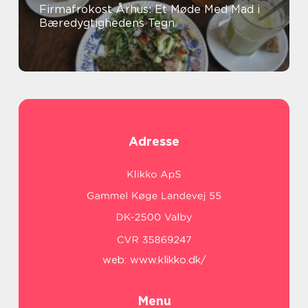
Firmafrokost Århus: Et Møde Med Mad i
Bæredygtighedens Tegn
Adresse
web:
www.klikko.dk/
Menu