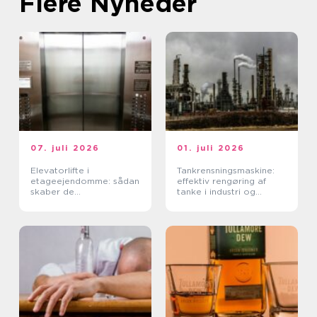
Flere Nyheder
07. juli 2026
01. juli 2026
Elevatorlifte i
Tankrensningsmaskine:
etageejendomme: sådan
effektiv rengøring af
skaber de
tanke i industri og
tilgængelighed og værdi
fødevareproduktion