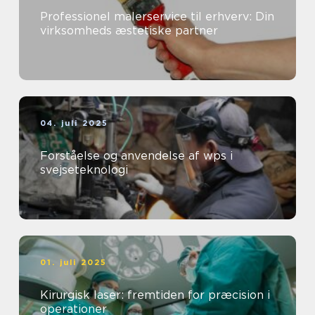
Professionel malerservice til erhverv: Din
virksomheds æstetiske partner
04. juli 2025
Forståelse og anvendelse af wps i
svejseteknologi
01. juli 2025
Kirurgisk laser: fremtiden for præcision i
operationer