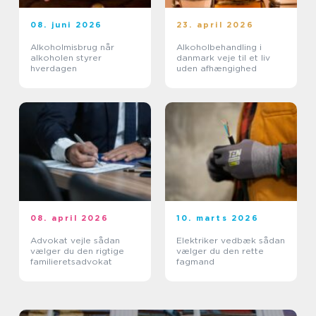
08. juni 2026
23. april 2026
Alkoholmisbrug når
Alkoholbehandling i
alkoholen styrer
danmark veje til et liv
hverdagen
uden afhængighed
08. april 2026
10. marts 2026
Advokat vejle sådan
Elektriker vedbæk sådan
vælger du den rigtige
vælger du den rette
familieretsadvokat
fagmand