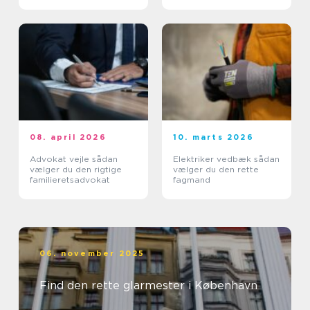
08. april 2026
10. marts 2026
Advokat vejle sådan
Elektriker vedbæk sådan
vælger du den rigtige
vælger du den rette
familieretsadvokat
fagmand
06. november 2025
Find den rette glarmester i København