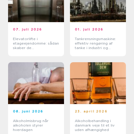
07. juli 2026
01. juli 2026
Elevatorlifte i
Tankrensningsmaskine:
etageejendomme: sådan
effektiv rengøring af
skaber de
tanke i industri og
tilgængelighed og værdi
fødevareproduktion
08. juni 2026
23. april 2026
Alkoholmisbrug når
Alkoholbehandling i
alkoholen styrer
danmark veje til et liv
hverdagen
uden afhængighed