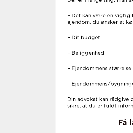
Der er mange ting, man sk
– Det kan være en vigtig 
ejendom, du ønsker at køb
– Dit budget
– Beliggenhed
– Ejendommens størrelse 
– Ejendommens/bygninge
Din advokat kan rådgive d
sikre, at du er fuldt info
Få 