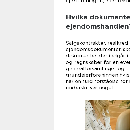
ejerforeningen, eller tekn
Hvilke dokumenter
ejendomshandlen
Salgskontrakter, realkre
ejendomsdokumenter, skød
dokumenter, der indgår i
og regnskaber for en even
generalforsamlinger og be
grundejerforeningen hvis 
har en fuld forståelse for
underskriver noget.