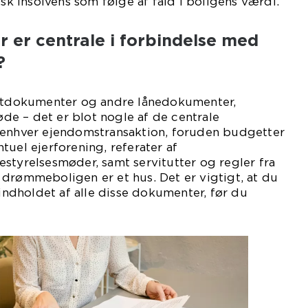
isk insolvens som følge af fald i boligens værdi.
 er centrale i forbindelse med
?
ditdokumenter og andre lånedokumenter,
e – det er blot nogle af de centrale
 enhver ejendomstransaktion, foruden budgetter
tuel ejerforening, referater af
styrelsesmøder, samt servitutter og regler fra
drømmeboligen er et hus. Det er vigtigt, at du
 indholdet af alle disse dokumenter, før du