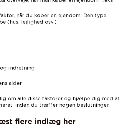
al overveje, når man køber en ejendom, f.eks
faktor, når du køber en ejendom: Den type
e (hus, lejlighed osv.)
og indretning
ns alder
ig om alle disse faktorer og hjælpe dig med at
rmeret, inden du træffer nogen beslutninger.
læst flere indlæg her