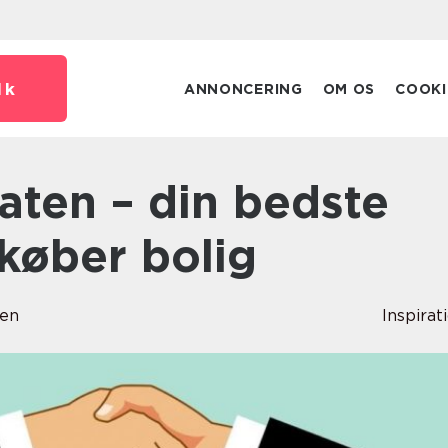
dk
ANNONCERING
OM OS
COOKI
køber bolig
sen
Inspirat