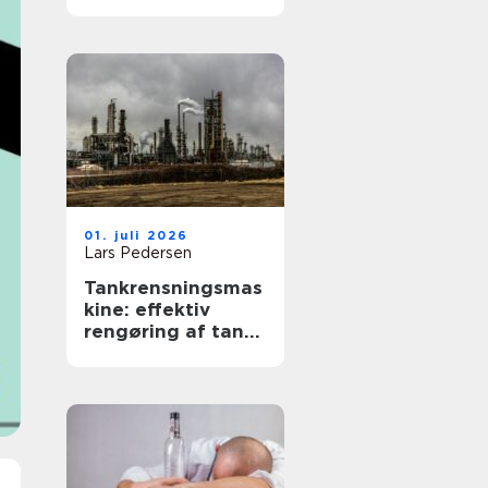
tilgængelighed og
værdi
01. juli 2026
Lars Pedersen
Tankrensningsmas
kine: effektiv
rengøring af tanke
i industri og
fødevareprodukti
on