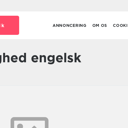
dk
ANNONCERING
OM OS
COOKI
ghed engelsk