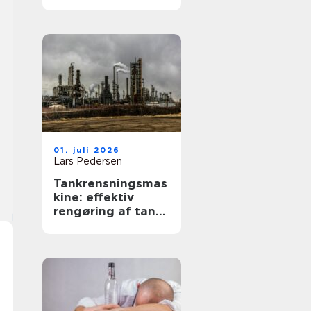
tilgængelighed og
værdi
01. juli 2026
Lars Pedersen
Tankrensningsmas
kine: effektiv
rengøring af tanke
i industri og
fødevareprodukti
on