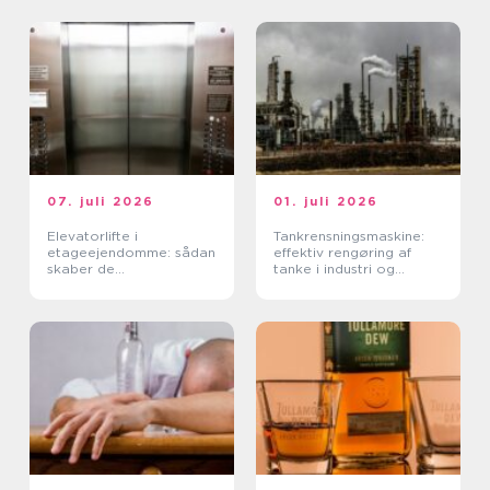
07. juli 2026
01. juli 2026
Elevatorlifte i
Tankrensningsmaskine:
etageejendomme: sådan
effektiv rengøring af
skaber de
tanke i industri og
tilgængelighed og værdi
fødevareproduktion