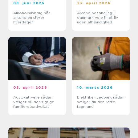
08. juni 2026
23. april 2026
Alkoholmisbrug når
Alkoholbehandling i
alkoholen styrer
danmark veje til et liv
hverdagen
uden afhængighed
08. april 2026
10. marts 2026
Advokat vejle sådan
Elektriker vedbæk sådan
vælger du den rigtige
vælger du den rette
familieretsadvokat
fagmand