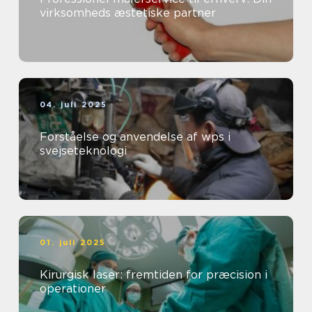
virksomheds æstetiske partner
04. juli 2025
Forståelse og anvendelse af wps i
svejseteknologi
01. juli 2025
Kirurgisk laser: fremtiden for præcision i
operationer