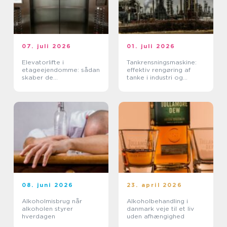
07. juli 2026
01. juli 2026
Elevatorlifte i
Tankrensningsmaskine:
etageejendomme: sådan
effektiv rengøring af
skaber de
tanke i industri og
tilgængelighed og værdi
fødevareproduktion
08. juni 2026
23. april 2026
Alkoholmisbrug når
Alkoholbehandling i
alkoholen styrer
danmark veje til et liv
hverdagen
uden afhængighed