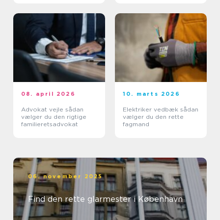
08. april 2026
10. marts 2026
Advokat vejle sådan
Elektriker vedbæk sådan
vælger du den rigtige
vælger du den rette
familieretsadvokat
fagmand
06. november 2025
Find den rette glarmester i København