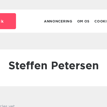
dk
ANNONCERING
OM OS
COOKI
Steffen Petersen
cles yet