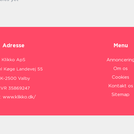
Adresse
Menu
Annoncerin
Om os
Cookies
Kontakt os
Sitemap
:
www.klikko.dk/